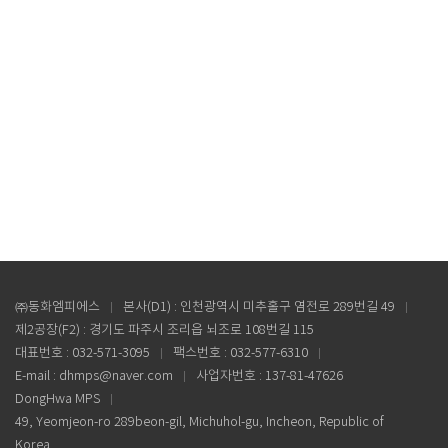
㈜동화엠피에스
본사(D1) : 인천광역시 미추홀구 염전로 289번길 49
제2공장(F2) : 경기도 파주시 조리읍 뇌조로 108번길 115
대표번호 : 032-571-3095
팩스번호 : 032-577-6310
E-mail : dhmps@naver.com
사업자번호 : 137-81-47626
DongHwa MPS
49, Yeomjeon-ro 289beon-gil, Michuhol-gu, Incheon, Republic of
Korea